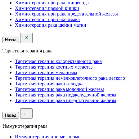
Химиотерапия при раке пищевода
Химиотерапия прямой кишки
Химиотерапия при раке предстательной железы
Химиотерапия при раке языка
Химиотерапия рака шейки матки
Назад
Таргетная терапия рака
Таргетная терапия колоректального рака
Таргетная терапия костных метастаз
Таргетная терапия меланомы
Таргетная терапия немелкоклеточного рака легкого
Таргетная терапия рака желудка
Таргетная терапия рака молочной железы
Таргетная терапия рака поджелудочной железы
Таргетная терапия рака предстательной железы
Назад
Иммунотерапия рака
Иммунотерапия при меланоме