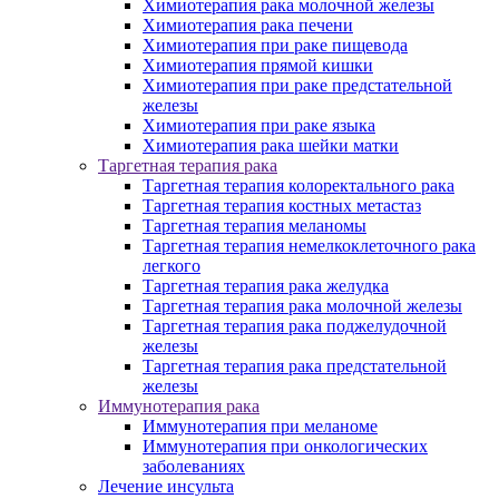
Химиотерапия рака молочной железы
Химиотерапия рака печени
Химиотерапия при раке пищевода
Химиотерапия прямой кишки
Химиотерапия при раке предстательной
железы
Химиотерапия при раке языка
Химиотерапия рака шейки матки
Таргетная терапия рака
Таргетная терапия колоректального рака
Таргетная терапия костных метастаз
Таргетная терапия меланомы
Таргетная терапия немелкоклеточного рака
легкого
Таргетная терапия рака желудка
Таргетная терапия рака молочной железы
Таргетная терапия рака поджелудочной
железы
Таргетная терапия рака предстательной
железы
Иммунотерапия рака
Иммунотерапия при меланоме
Иммунотерапия при онкологических
заболеваниях
Лечение инсульта