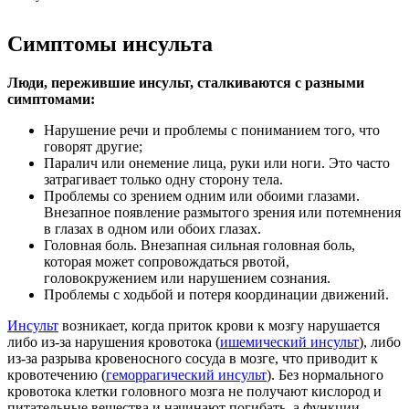
Симптомы инсульта
Люди, пережившие инсульт, сталкиваются с разными
симптомами:
Нарушение речи и проблемы с пониманием того, что
говорят другие;
Паралич или онемение лица, руки или ноги. Это часто
затрагивает только одну сторону тела.
Проблемы со зрением одним или обоими глазами.
Внезапное появление размытого зрения или потемнения
в глазах в одном или обоих глазах.
Головная боль. Внезапная сильная головная боль,
которая может сопровождаться рвотой,
головокружением или нарушением сознания.
Проблемы с ходьбой и потеря координации движений.
Инсульт
возникает, когда приток крови к мозгу нарушается
либо из-за нарушения кровотока (
ишемический инсульт
), либо
из-за разрыва кровеносного сосуда в мозге, что приводит к
кровотечению (
геморрагический инсульт
). Без нормального
кровотока клетки головного мозга не получают кислород и
питательные вещества и начинают погибать, а функции,