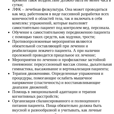
времени такое воздействие должно быть не менее часа в
сутки;
ЛФК – лечебная физкультура. Она может проводиться
как мед. работником в виде пассивной разработки всех
конечностей и областей тела, так и включать в себя
комплекс упражнений, которые выполняет
самостоятельно пациент под контролем мед. персонала.
Обучение к самостоятельному передвижению пациента
с помощью таких средств, как ходунки, трости;
Противопролежневые мероприятия являются
обязательной составляющей при лечении и
реабилитации лежачего пациента. А при наличии
пролежней проводится прицельное их лечение;
Мероприятия по лечению и профилактике застойной
пневмонии: перкуссионный массаж спины, дыхательная
гимнастика, высаживание и вертикализация пациента;
Терапия движениями. Определенные упражнения и
процедуры, помогающие ослабить мышечное
напряжение (спастичность) и восстанавливающие
диапазон движений;
Помощь в эмоциональной адаптации и терапия
когнитивных расстройств;
Организация сбалансированного и полноценного
питания пациента. Пища обязательно должна быть
вкусной и разнообразной и учитывать, как личные