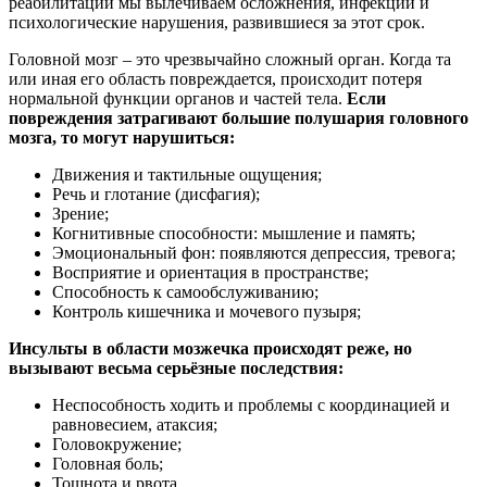
реабилитации мы вылечиваем осложнения, инфекции и
психологические нарушения, развившиеся за этот срок.
Головной мозг – это чрезвычайно сложный орган. Когда та
или иная его область повреждается, происходит потеря
нормальной функции органов и частей тела.
Если
повреждения затрагивают большие полушария головного
мозга, то могут нарушиться:
Движения и тактильные ощущения;
Речь и глотание (дисфагия);
Зрение;
Когнитивные способности: мышление и память;
Эмоциональный фон: появляются депрессия, тревога;
Восприятие и ориентация в пространстве;
Способность к самообслуживанию;
Контроль кишечника и мочевого пузыря;
Инсульты в области мозжечка происходят реже, но
вызывают весьма серьёзные последствия:
Неспособность ходить и проблемы с координацией и
равновесием, атаксия;
Головокружение;
Головная боль;
Тошнота и рвота.