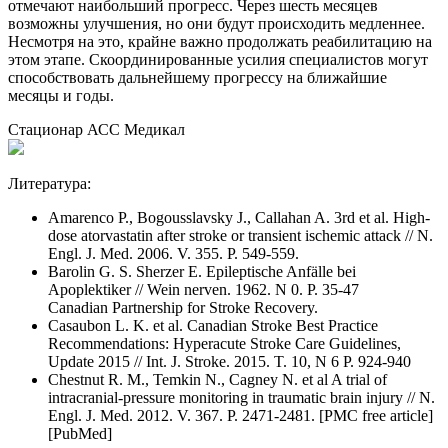
отмечают наибольший прогресс. Через шесть месяцев
возможны улучшения, но они будут происходить медленнее.
Несмотря на это, крайне важно продолжать реабилитацию на
этом этапе. Скоординированные усилия специалистов могут
способствовать дальнейшему прогрессу на ближайшие
месяцы и годы.
Стационар АСС Медикал
Литература:
Amarenco P., Bogousslavsky J., Callahan A. 3rd et al. High-
dose atorvastatin after stroke or transient ischemic attack // N.
Engl. J. Med. 2006. V. 355. P. 549-559.
Barolin G. S. Sherzer E. Epileptische Anfälle bei
Apoplektiker // Wein nerven. 1962. N 0. P. 35-47
Canadian Partnership for Stroke Recovery.
Casaubon L. K. et al. Canadian Stroke Best Practice
Recommendations: Hyperacute Stroke Care Guidelines,
Update 2015 // Int. J. Stroke. 2015. T. 10, N 6 P. 924-940
Chestnut R. M., Temkin N., Cagney N. et al A trial of
intracranial-pressure monitoring in traumatic brain injury // N.
Engl. J. Med. 2012. V. 367. P. 2471-2481. [PMC free article]
[PubMed]