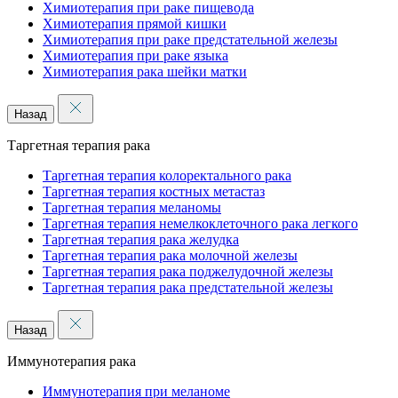
Химиотерапия при раке пищевода
Химиотерапия прямой кишки
Химиотерапия при раке предстательной железы
Химиотерапия при раке языка
Химиотерапия рака шейки матки
Назад
Таргетная терапия рака
Таргетная терапия колоректального рака
Таргетная терапия костных метастаз
Таргетная терапия меланомы
Таргетная терапия немелкоклеточного рака легкого
Таргетная терапия рака желудка
Таргетная терапия рака молочной железы
Таргетная терапия рака поджелудочной железы
Таргетная терапия рака предстательной железы
Назад
Иммунотерапия рака
Иммунотерапия при меланоме