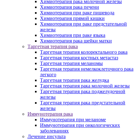
Химиотерапия рака молочной железы
Химиотерапия рака печени
Химиотерапия при раке пищевода
Химиотерапия прямой кишки
Химиотерапия при раке предстательной
железы
Химиотерапия при раке языка
Химиотерапия рака шейки матки
Таргетная терапия рака
Таргетная терапия колоректального рака
Таргетная терапия костных метастаз
Таргетная терапия меланомы
Таргетная терапия немелкоклеточного рака
легкого
Таргетная терапия рака желудка
Таргетная терапия рака молочной железы
Таргетная терапия рака поджелудочной
железы
Таргетная терапия рака предстательной
железы
Иммунотерапия рака
Иммунотерапия при меланоме
Иммунотерапия при онкологических
заболеваниях
Лечение инсульта