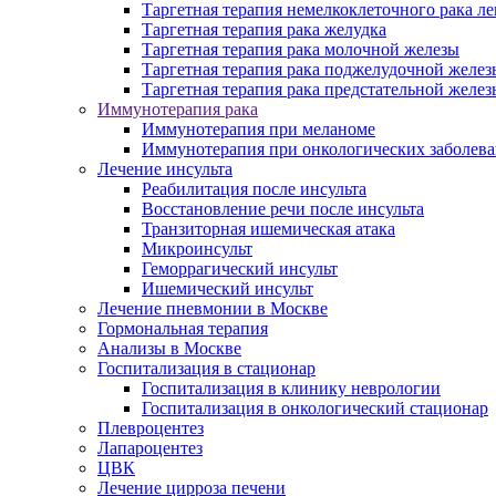
Таргетная терапия немелкоклеточного рака ле
Таргетная терапия рака желудка
Таргетная терапия рака молочной железы
Таргетная терапия рака поджелудочной желез
Таргетная терапия рака предстательной желез
Иммунотерапия рака
Иммунотерапия при меланоме
Иммунотерапия при онкологических заболев
Лечение инсульта
Реабилитация после инсульта
Восстановление речи после инсульта
Транзиторная ишемическая атака
Микроинсульт
Геморрагический инсульт
Ишемический инсульт
Лечение пневмонии в Москве
Гормональная терапия
Анализы в Москве
Госпитализация в стационар
Госпитализация в клинику неврологии
Госпитализация в онкологический стационар
Плевроцентез
Лапароцентез
ЦВК
Лечение цирроза печени