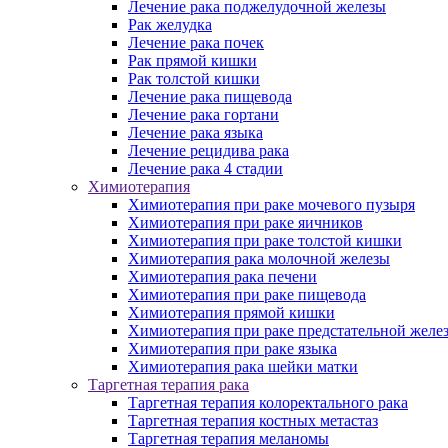
Лечение рака поджелудочной железы
Рак желудка
Лечение рака почек
Рак прямой кишки
Рак толстой кишки
Лечение рака пищевода
Лечение рака гортани
Лечение рака языка
Лечение рецидива рака
Лечение рака 4 стадии
Химиотерапия
Химиотерапия при раке мочевого пузыря
Химиотерапия при раке яичников
Химиотерапия при раке толстой кишки
Химиотерапия рака молочной железы
Химиотерапия рака печени
Химиотерапия при раке пищевода
Химиотерапия прямой кишки
Химиотерапия при раке предстательной желе
Химиотерапия при раке языка
Химиотерапия рака шейки матки
Таргетная терапия рака
Таргетная терапия колоректального рака
Таргетная терапия костных метастаз
Таргетная терапия меланомы