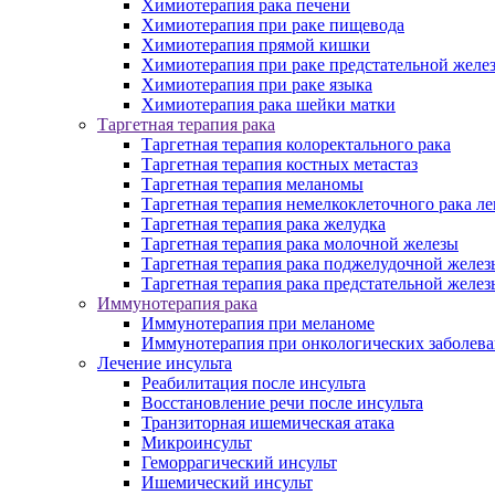
Химиотерапия рака печени
Химиотерапия при раке пищевода
Химиотерапия прямой кишки
Химиотерапия при раке предстательной желе
Химиотерапия при раке языка
Химиотерапия рака шейки матки
Таргетная терапия рака
Таргетная терапия колоректального рака
Таргетная терапия костных метастаз
Таргетная терапия меланомы
Таргетная терапия немелкоклеточного рака ле
Таргетная терапия рака желудка
Таргетная терапия рака молочной железы
Таргетная терапия рака поджелудочной желез
Таргетная терапия рака предстательной желез
Иммунотерапия рака
Иммунотерапия при меланоме
Иммунотерапия при онкологических заболев
Лечение инсульта
Реабилитация после инсульта
Восстановление речи после инсульта
Транзиторная ишемическая атака
Микроинсульт
Геморрагический инсульт
Ишемический инсульт