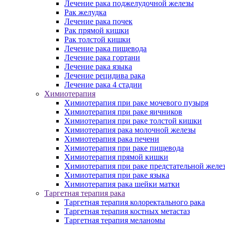
Лечение рака поджелудочной железы
Рак желудка
Лечение рака почек
Рак прямой кишки
Рак толстой кишки
Лечение рака пищевода
Лечение рака гортани
Лечение рака языка
Лечение рецидива рака
Лечение рака 4 стадии
Химиотерапия
Химиотерапия при раке мочевого пузыря
Химиотерапия при раке яичников
Химиотерапия при раке толстой кишки
Химиотерапия рака молочной железы
Химиотерапия рака печени
Химиотерапия при раке пищевода
Химиотерапия прямой кишки
Химиотерапия при раке предстательной желе
Химиотерапия при раке языка
Химиотерапия рака шейки матки
Таргетная терапия рака
Таргетная терапия колоректального рака
Таргетная терапия костных метастаз
Таргетная терапия меланомы