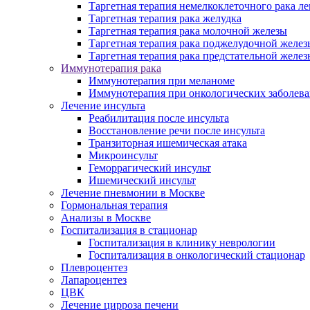
Таргетная терапия немелкоклеточного рака ле
Таргетная терапия рака желудка
Таргетная терапия рака молочной железы
Таргетная терапия рака поджелудочной желез
Таргетная терапия рака предстательной желез
Иммунотерапия рака
Иммунотерапия при меланоме
Иммунотерапия при онкологических заболев
Лечение инсульта
Реабилитация после инсульта
Восстановление речи после инсульта
Транзиторная ишемическая атака
Микроинсульт
Геморрагический инсульт
Ишемический инсульт
Лечение пневмонии в Москве
Гормональная терапия
Анализы в Москве
Госпитализация в стационар
Госпитализация в клинику неврологии
Госпитализация в онкологический стационар
Плевроцентез
Лапароцентез
ЦВК
Лечение цирроза печени