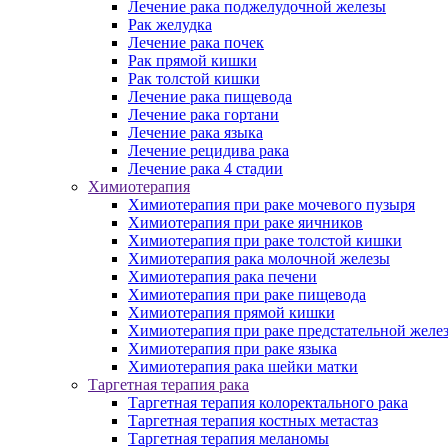
Лечение рака поджелудочной железы
Рак желудка
Лечение рака почек
Рак прямой кишки
Рак толстой кишки
Лечение рака пищевода
Лечение рака гортани
Лечение рака языка
Лечение рецидива рака
Лечение рака 4 стадии
Химиотерапия
Химиотерапия при раке мочевого пузыря
Химиотерапия при раке яичников
Химиотерапия при раке толстой кишки
Химиотерапия рака молочной железы
Химиотерапия рака печени
Химиотерапия при раке пищевода
Химиотерапия прямой кишки
Химиотерапия при раке предстательной желе
Химиотерапия при раке языка
Химиотерапия рака шейки матки
Таргетная терапия рака
Таргетная терапия колоректального рака
Таргетная терапия костных метастаз
Таргетная терапия меланомы