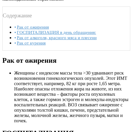
Содержание
Рак от ожирения
ГОСПИТАЛИЗАЦИЯ в день обращения:
Рак от алкоголя, красного мяса и плесени
Рак от курения
Рак от ожирения
Женщины с индексом массы тела >30 удваивают риск
возникновения гинекологических опухолей. Этот ИМТ
соответствует, например, 82 кг при росте 1,65 метра.
Наиболее опасны отложения жира на животе, из них
возникают вещества – факторы роста опухолевых
клеток, а также гормон эстроген и молекулы-индукторы
воспалительных реакций. ВОЗ связывает ожирение с
опухолями толстой кишки, печени, предстательной
железы, молочной железы, желчного пузыря, матки и
почек.