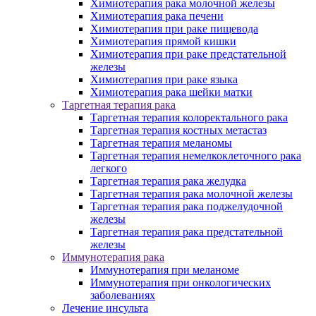
Химиотерапия рака молочной железы
Химиотерапия рака печени
Химиотерапия при раке пищевода
Химиотерапия прямой кишки
Химиотерапия при раке предстательной
железы
Химиотерапия при раке языка
Химиотерапия рака шейки матки
Таргетная терапия рака
Таргетная терапия колоректального рака
Таргетная терапия костных метастаз
Таргетная терапия меланомы
Таргетная терапия немелкоклеточного рака
легкого
Таргетная терапия рака желудка
Таргетная терапия рака молочной железы
Таргетная терапия рака поджелудочной
железы
Таргетная терапия рака предстательной
железы
Иммунотерапия рака
Иммунотерапия при меланоме
Иммунотерапия при онкологических
заболеваниях
Лечение инсульта