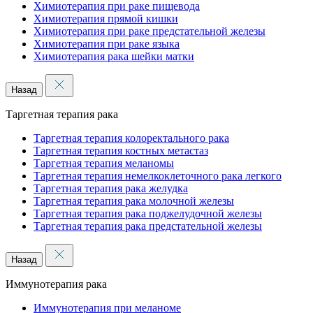
Химиотерапия при раке пищевода
Химиотерапия прямой кишки
Химиотерапия при раке предстательной железы
Химиотерапия при раке языка
Химиотерапия рака шейки матки
Назад
Таргетная терапия рака
Таргетная терапия колоректального рака
Таргетная терапия костных метастаз
Таргетная терапия меланомы
Таргетная терапия немелкоклеточного рака легкого
Таргетная терапия рака желудка
Таргетная терапия рака молочной железы
Таргетная терапия рака поджелудочной железы
Таргетная терапия рака предстательной железы
Назад
Иммунотерапия рака
Иммунотерапия при меланоме