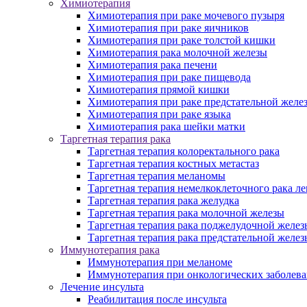
Химиотерапия
Химиотерапия при раке мочевого пузыря
Химиотерапия при раке яичников
Химиотерапия при раке толстой кишки
Химиотерапия рака молочной железы
Химиотерапия рака печени
Химиотерапия при раке пищевода
Химиотерапия прямой кишки
Химиотерапия при раке предстательной желе
Химиотерапия при раке языка
Химиотерапия рака шейки матки
Таргетная терапия рака
Таргетная терапия колоректального рака
Таргетная терапия костных метастаз
Таргетная терапия меланомы
Таргетная терапия немелкоклеточного рака ле
Таргетная терапия рака желудка
Таргетная терапия рака молочной железы
Таргетная терапия рака поджелудочной желез
Таргетная терапия рака предстательной желез
Иммунотерапия рака
Иммунотерапия при меланоме
Иммунотерапия при онкологических заболев
Лечение инсульта
Реабилитация после инсульта