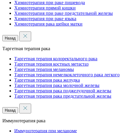
Химиотерапия при раке пищевода
Химиотерапия прямой кишки
Химиотерапия при раке предстательной железы
Химиотерапия при раке языка
Химиотерапия рака шейки матки
Назад
Таргетная терапия рака
Таргетная терапия колоректального рака
Таргетная терапия костных метастаз
Таргетная терапия меланомы
Таргетная терапия немелкоклеточного рака легкого
Таргетная терапия рака желудка
Таргетная терапия рака молочной железы
Таргетная терапия рака поджелудочной железы
Таргетная терапия рака предстательной железы
Назад
Иммунотерапия рака
Иммунотерапия при меланоме