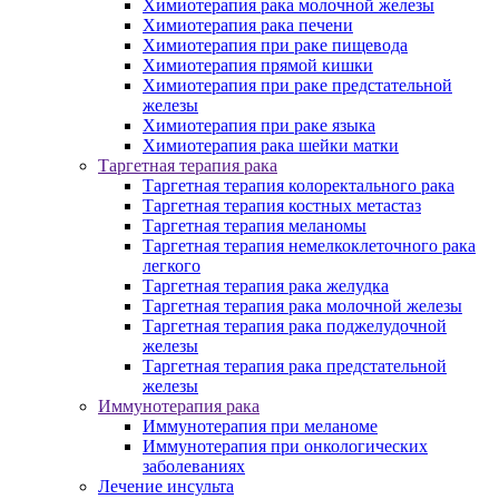
Химиотерапия рака молочной железы
Химиотерапия рака печени
Химиотерапия при раке пищевода
Химиотерапия прямой кишки
Химиотерапия при раке предстательной
железы
Химиотерапия при раке языка
Химиотерапия рака шейки матки
Таргетная терапия рака
Таргетная терапия колоректального рака
Таргетная терапия костных метастаз
Таргетная терапия меланомы
Таргетная терапия немелкоклеточного рака
легкого
Таргетная терапия рака желудка
Таргетная терапия рака молочной железы
Таргетная терапия рака поджелудочной
железы
Таргетная терапия рака предстательной
железы
Иммунотерапия рака
Иммунотерапия при меланоме
Иммунотерапия при онкологических
заболеваниях
Лечение инсульта